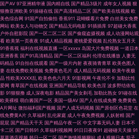
国产AV
97亚洲精华液
国内精自线
国产精品3级片
成年女人视频
狠
狠撸亚洲欧美
91操碰在线
国产高清精品二区
国产欧美在线视频
欧
品福利视频区 免费日韩V片 无码骚夜夜精品 91熟女豆花 成人a库 海角午夜福
美色综合网
91国产自拍偷拍
香蕉911
花蝴蝶看片免费
白丝美女免费
网站
欧美女人与动物交
国产精品无码电影
91插插库
97超碰大香蕉
利视频 奇奇网影院伦理 日日日人人人 伊人久久天美 91tV国产精品 人人摸人
户外自慰影院
国产一区二区二区
国产偷窥盗摄视频
成人动漫网站观
看
欧美第一页夜夜
91成人精品视频
蜜桃爱爱视频
乱伦熟女五月天
人操人人爱 水莓国产免费的 影院最新电影 96福利社区 草莓视频下载网 日本
91香蕉视
福利在线视频直播
一区xxxxx
岛国大片免费视频
一道日本
亚洲香蕉
国产91高清精品
国产一区二区福利
伦理在线播放
人妻无
欧美亚洲 少妇人妻无码导航 91超碰人人色人人操 97不卡在线观看 第一福利
码精品
91自拍在线观看
国产一级片内射
夜夜骑青青草
欧美色图人
妻
在线免费欧美视频
免费黄色毛片
成人精品无码视频
欧美午夜极
社区视频导航 日本三级性视频 色色的天堂 午夜视频hd 黄色五月天毛片 撸撸
品
性欧美ⅩⅩⅩⅩ乱
欧美色色六月天
91影视网
午夜伦不卡
加勒比性
爱网
青草国产在线视频
亚洲国产精品导航
欧美色淫
波多野结依电
撸撸撸日日干干 少妇高清一区九区 亚洲天堂欧美 国产特片 狼人干色图 五月
影
91狠狠撸
成人深夜电影
精品国产美女剃毛
加勒比熟女
91碰在线
欧美裸模
萌白酱国产一区
美国一级AV
国产人在线成免费
免费黄色
天最新av资源网 在线婷婷成人伊人 国产免费一区 色色下载 超碰av女士 国产
A片网址
微拍福利国产视频
国产人成无码视频
国产原创区色花堂
在
线免费黄A片
久草福利
乱伦家庭
成人午夜免费视频
人妖射精
国产
极品TS 九九热羞羞 色导航 亚洲黄色免费视频 08影院在线 w亚洲欧美精品
屁屁
国产精品天干天
国产精品午夜一区
中文字幕无码人妻
日本不
卡二区
国产日韩91
久草福利视频网
91日日夜夜91
超碰碰天天操
91
国产片自拍 人人色人人黄 香蕉tv 最新天天操夜夜撸av 豆花视频吃瓜 久久黄
草草酒店视频
韩日一区二区
国产激情视频网站
成人视频日本
茄子