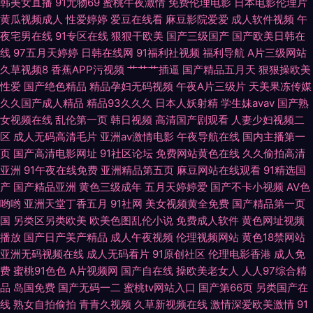
韩美女直播
91尤物69
蜜桃午夜激情
免费伦理电影
日本电影伦理片
黄瓜视频成人
性爱婷婷
爱豆在线看
麻豆影院爱爱
成人软件视频
午
青青操欧美 欧美日韩导航 日韩欧美天堂 亚洲狼人99综合第一 超碰在线观看
夜宅男在线
91专区在线
狠狠干欧美
国产三级国产
国产欧美日韩在
线
97五月天婷婷
日韩在线网
91福利社视频
福利导航
A片三级网站
久草视频8
香蕉APP污视频
艹艹艹插逼
国产精品五月天
狠狠操欧美
人人草 四虎永久 99青草网 91专区高清 www涩 伊人wwwav 日本不卡影视
性爱
国产绝色精品
精品孕妇无码视频
午夜A片三级片
天美果冻传媒
久久国产成人精品
精品93久久久
日本人妖射精
学生妹avav
国产熟
国产路线专区 九一成人电影 本网站99 91白丝巨乳 色婷婷亚洲 www97资源
女视频在线
乱伦第一页
韩日视频
高清国产剧观看
人妻少妇视频二
区
成人无码高清毛片
亚洲av激情电影
午夜导航在线
国内主播第一
网 久久青国产15 色综合综合天天成人网 91国产搭讪 不卡的岛国av 国产91
页
国产高清电影网址
91社区论坛
免费网站黄色在线
久久偷拍高清
亚洲
91午夜在线免费
亚洲精品第五页
麻豆网站在线观看
91精选国
电影在线观看 丰满的大胸继坶3 蜜桃蜜臀AV在线 人人操超碰成人 人妖肛门
产
国产精品亚洲
黄色三级成年
五月天婷婷爱
国产不卡小视频
AV色
哟哟
亚洲天堂丁香五月
91社网
美女视频黄全免费
国产精品第一页
人人操婷婷 人人射福利姬 全集在线观看免费的 青青草青青草 欧美日韩乱国
国
另类区另类欧美
欧美色图乱伦小说
免费成人软件
黄色网址视频
播放
国产日产美产精品
成人午夜视频
伦理视频网站
黄色18禁网站
产精品 日韩肏屄 九七成人网 亚洲黄色免费视频 日产国产在线91观看 99er99
亚洲无码视频在线
成人无码看片
91原创社区
伦理电影香港
成人免
费
蜜桃91色色
A片视频网
国产自在线
操欧美老女人
人人97综合精
在线观看 台湾伦理在线 草莓视频下载器 人人人干 狠狠撸很狠狠干导航 亚洲
品
岛国免费
国产无码一二
蜜桃tv网站入口
国产第66页
另类国产在
线
熟女自拍偷拍
青青久视频
久草新视频在线
激情深爱欧美激情
91