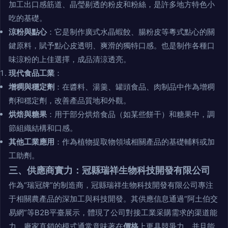
加工出口感筋道、晶瑩剔透的粉皮和粉絲，是許多地方特色小
吃的基礎。
涼粉與點心
：它是制作廣式水晶蝦餃、腸粉皮等粵式點心的關
鍵原料，賦予點心皮透明、爽滑的獨特口感。也是制作各種口
味涼粉的上佳選擇，成品清涼透亮。
現代食品工業
：
增稠與穩定劑
：在醬料、湯羹、罐頭食品、肉制品中作為增稠
劑和穩定劑，改善產品質地和外觀。
烘焙與糖果
：用于部分烘焙食品（如某些餅干）和糖果中，調
節組織結構和口感。
其他工業應用
：作為植物提取物領域相關產品的基礎輔料或加
工助劑。
三、供應商實力：冠縣瑞祥生物科技開發有限公司
作為“瑞冠牌”的制造商，冠縣瑞祥生物科技開發有限公司專注
于相關農產品的深加工與科技開發。其供應信息通過“阿土伯交
易網”等B2B平臺展示，體現了公司對接工業采購需求的渠道能
力。廠家直銷的模式通常意味著在
價格
上更具競爭力，并且能