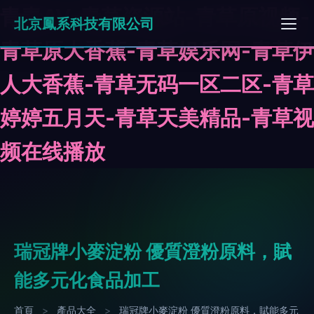
青青AV-青草资源站-青草原视频-
北京鳳系科技有限公司
青草原大香蕉-青草娱乐网-青草伊
人大香蕉-青草无码一区二区-青草
婷婷五月天-青草天美精品-青草视
频在线播放
瑞冠牌小麥淀粉 優質澄粉原料，賦
能多元化食品加工
首頁
>
產品大全
>
瑞冠牌小麥淀粉 優質澄粉原料，賦能多元