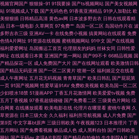
岛国国产 成人免费午夜网站 色色的网站 大香蕉伊人999 www豆花视频 人妖
视频官网国产
狠狠操-91
91我要操
国产ts视频网站
国产美女视频网
站
91视频成人下载
国产无码色色
91香蕉亚洲精品
91伊人加勒比
欧
自慰谢精 五月久久福利 星空影视 香港三级下载 91福利视频导航 91小 不卡
美狠狠插
日韩精品高清
黄色av网
日本波多野吉衣
日韩在线观看精
品
日本一级电影
久草网页
97免费艹
岛国一区二区
岛国动作片在
波
12日本 成人淫网九九九 超碰人人人看人操 超碰得得爱 操干激情AV
多野吉衣三级
亚洲AV一卡
在线免费小视频
搞黄网站在线观看
免费
色情A片网扯
91资源在线视频
蜜桃视频网站
91中文
国产在线视频
福利爱爱网址
岛国搬运工首页
伦理朋友的妈妈
丝袜女同
日韩性爱
网址
在线观看日本黄
亚洲国产第一网站
国产99不卡
66精品视频
国
产精品探花一区
成人免费国产大片
国产在线网址观看
欧美激情日韩
国产精品无码亚洲
国产一区二区黄片
喷潮一区
福利姬足交在线看
成人午夜网址
五月花无码视频
青青草国产
欧美日韩乱
国产屁屁第
一页
91国产视频网
性爱草逼91AV
免费欧美视频
欧美岛国一区二区
少妇喷水18禁
51漫画APP
丁香五月花激情网
欧美爱爱tv视频
免费
五月丁香视频
97香蕉超级碰碰
国产免费看二区
三级黄色片网站
综
合网黄
在线播放观看
欧美电影在线
伦理片在哪里看
蜜桃午夜网
久
草资源在
日本三级大全
久久福利
福利所导航视频
成人片免费
国产
第9页
中文字幕bt原声
三级日韩欧美
午夜视频123
日本推理片
丁香
五月网站
国产免费看视频
极品成人色
成人黑料自拍
国产日韩欧美
网站
国产无码av
老湿A片影院
国产精品自拍偷拍
牛牛影院A片
日韩