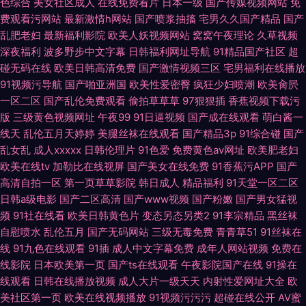
色综合
美女社区成人
在线免费看片
日本一级
国产传媒视频网站
免
费观看污网站
最新激情h网站
国产喷浆抽搐
宅男久久国产精品
国产
乱肥老妇
最新福利影院
欧美人妖视频网站
窝窝午夜理论
久草视频
深夜福利
波多野步中文字幕
日韩福利网址导航
91精品国产社区
超
碰无码在线
欧美日韩高清免费
国产激情视频三区
宅男福利在线播放
91视频污导航
国产啪亚洲国
欧美性爱密臀
疯狂少妇喷潮
欧美肏屄
一区二区
国产乱伦免费观看
偷拍草草草
97狠狠插
香蕉视频下载污
版
三级黄色视频网址
午夜99
91日逼视频
国产成在线观看
萌白酱一
线天
乱伦五月天婷婷
美腿丝袜在线观看
国产精品3p
91综合碰
国产
乱女乱
成人xxxxx
日韩伦理片
91色爱
免费黄色av网址
欧美肥老妇
欧美在线tv
加勒比在线视屏
国产美女在线免费
91香蕉污APP
国产
高清自拍一区
第一页草草影院
韩日成人
精品福利
91天堂一区二区
日韩a级电影
国产二区高清
国产www视频
国产粉嫩
国产男女猛视
频
91社在线看
欧美日韩黄色片
变态另态另类2
91李宗精品
黑丝袜
自慰喷水
乱伦五月
国产无码网站
三级无毒免费
青青草51
91丝袜在
线
91九色在线观看
91插
成人中文字幕免费
成年人网站视频
免费在
线影院
日本欧美第一页
国产ts在线观看
午夜影院国产在线
91操在
线观看
日韩在线播放视频
成人大片一级天天
内射性爱网址大全
欧
美社区第一页
欧美在线视频播放
91视频污污污
超碰在线公开
AV蜜