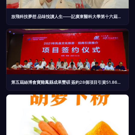
放飛科技夢想 品味悅讀人生——記廣東醫科大學第十六屆生物化學實驗技能大賽“工業植物提取”賽道
第五屆絲博會寶雞鳳縣成果豐碩 簽約28個項目引資51.86億元，聚焦工業植物提取等特色產業