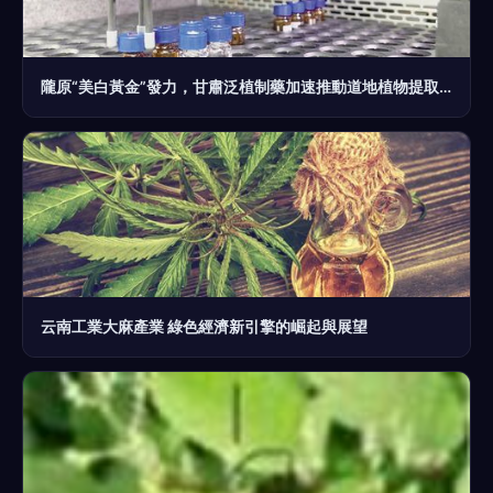
隴原“美白黃金”發力，甘肅泛植制藥加速推動道地植物提取物產業多元化發展，角逐全球市場
云南工業大麻產業 綠色經濟新引擎的崛起與展望