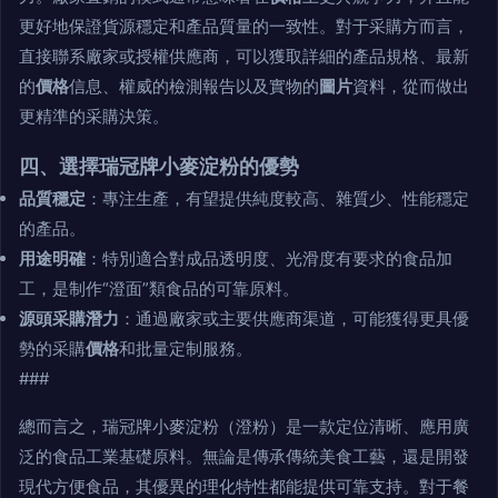
更好地保證貨源穩定和產品質量的一致性。對于采購方而言，
直接聯系廠家或授權供應商，可以獲取詳細的產品規格、最新
的
價格
信息、權威的檢測報告以及實物的
圖片
資料，從而做出
更精準的采購決策。
四、選擇瑞冠牌小麥淀粉的優勢
品質穩定
：專注生產，有望提供純度較高、雜質少、性能穩定
的產品。
用途明確
：特別適合對成品透明度、光滑度有要求的食品加
工，是制作“澄面”類食品的可靠原料。
源頭采購潛力
：通過廠家或主要供應商渠道，可能獲得更具優
勢的采購
價格
和批量定制服務。
###
總而言之，瑞冠牌小麥淀粉（澄粉）是一款定位清晰、應用廣
泛的食品工業基礎原料。無論是傳承傳統美食工藝，還是開發
現代方便食品，其優異的理化特性都能提供可靠支持。對于餐