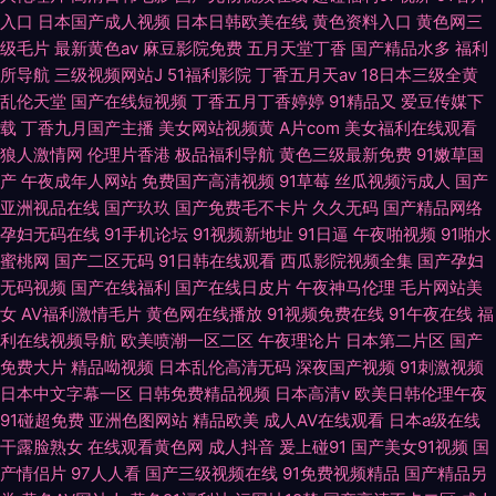
入口
日本国产成人视频
日本日韩欧美在线
黄色资料入口
黄色网三
级毛片
最新黄色av
麻豆影院免费
五月天堂丁香
国产精品水多
福利
所导航
三级视频网站J
51福利影院
丁香五月天av
18日本三级全黄
乱伦天堂
国产在线短视频
丁香五月丁香婷婷
91精品又
爱豆传媒下
载
丁香九月国产主播
美女网站视频黄
A片com
美女福利在线观看
狼人激情网
伦理片香港
极品福利导航
黄色三级最新免费
91嫩草国
产
午夜成年人网站
免费国产高清视频
91草莓
丝瓜视频污成人
国产
亚洲视品在线
国产玖玖
国产免费毛不卡片
久久无码
国产精品网络
孕妇无码在线
91手机论坛
91视频新地址
91日逼
午夜啪视频
91啪水
蜜桃网
国产二区无码
91日韩在线观看
西瓜影院视频全集
国产孕妇
无码视频
国产在线福利
国产在线日皮片
午夜神马伦理
毛片网站美
女
AV福利激情毛片
黄色网在线播放
91视频免费在线
91午夜在线
福
利在线视频导航
欧美喷潮一区二区
午夜理论片
日本第二片区
国产
免费大片
精品呦视频
日本乱伦高清无码
深夜国产视频
91刺激视频
日本中文字幕一区
日韩免费精品视频
日本高清v
欧美日韩伦理午夜
91碰超免费
亚洲色图网站
精品欧美
成人AV在线观看
日本a级在线
干露脸熟女
在线观看黄色网
成人抖音
爰上碰91
国产美女91视频
国
产情侣片
97人人看
国产三级视频在线
91免费视频精品
国产精品另