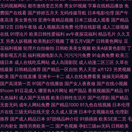
无码视频网站
都市激情变态另类
男女91视频
字幕在线精品播放
免
费国产在线看
国产婷婷五月天
无码传媒导航
日本电影伦理
国产午
夜高清
美女黄色18
亚洲午夜精品视频
日本三级成人观看
国产精品
第12页
日韩午夜场
成人视频高清免费
伦理在线影视
成人三级视频
在线
91理论片
欧美日韩性爱福利
av午夜探花福利
精品毛片
久久叉
叉
另类人妖视频
欧美熟妇穴视频
丁香五月V国产
日韩黄色网址
豆
花福利视频
轮理片自拍偷拍
日韩欧美美女视频
欧美A级黄色影院
丁
香影视五月花
福利视频电影久久
污污污污免费
91金典免费
欧美三
级日本
成人在线吃瓜网站
成人岛国影院
成人动漫二区三区
久草在
线最新
日韩精品推荐
国产精品一区自拍
男人天堂
a片123
另类视频
欧美
国产在线直播
亚洲卡一卡二
成人在线免费看黄
操操无码视频
国产高清第一页
91国产在线播放
国产女人夜夜做
国产在线小视频
91com
91豆花成人
哪里有A片网址
精产国品
香蕉视频国产精品
91
九色福利
成人国产无线视
欧美日韩性生活片
国产伦理剧
国产精品
无套无码
成年人网站免费
国产精品1000
91九色在线视频
日本伦理
片在线
三级无码在线天堂
久久成人亚洲
日本中文视频在线
伦理剧
推荐
国产成人精品日本
97甜桃品种介绍
91插插插
欧美SE第二页
毛
片内射女
激情另类欧美一二
国产色视频
孕妇三级av无码
日韩欧美