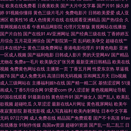
址
欧美在线免费看
日夜夜欧美
国产大片中文字幕
国产片91
操久婷
婷
91视频你懂得
黄色三级片毛片
免费电影片
日韩欧美爱爱
成人亚
妻 久草国产专区 日本成人亚洲 熟女色导航 尹人日操网 91最新地址在线 东京
洲区
欧美性16
成人色情黄片在线
在线观看亚洲精品
国产热综合
久
草网视频在线看
午夜精品网影院
伦理片完整版
黄视网站在线播放
热色情导航 日韩A级免费视频 在线免费电影网 日逼综合网 日本人妻中文字
国产片自拍
国产在线91
AV亚洲网址
国产经典三级在线
丁香婷婷五
月综合
五月花亚洲综合
国产影院第一页
乱码欧美孕交
超碰在线艹
幕中出 黑丝美女操网站91 精品久草视频网站 99福利热视频 91福利视频网 在
日本在线护士
黄色三级免费网址
香港电影伦理片
91黄色电影
亚洲
一区成人视频
国产福利电影
日韩成人影片
男的天堂网AV
国产精品
线免费影院 亚洲人人操人人 日本高清有码 老司机草草爱 操人妻自拍在线 狠
尤物在
免费a一毛片
欧美肠交扩张另类
最新亚洲日韩精品
欧美在线
视频
免费黄色网址在线
主播第一页
丁香五月网
性爱东京热
草逼视
狠色综合久久 人人操人人人人人人 中文在线中文 麻豆传媒星空传媒 三级网
频78
国产成人免费无码
高清日韩无码视频
宗和网五月天
日b视频
成人三级网站在
主播福利姬h在线
国产精一精二区
基情涩涩网
51漫
站视频 一区二区精品 97资源综合视频网站 东莞黄色软件大全做爱 久久换妻
画成人
丁香5月综合网
91爱爱com
伊人涩涩射
黄色视频网址导航
91国在线观看
91最新自拍
黄色软件91
国产操女人
国产乱人
欧美乱
人妻人人澡人人添人人爽 久久人人操 天天操夜夜爽免费视屏首页 51黑料第
欲视频
超碰吃瓜
久草涩涩
最新在线A片网址
黄色视屏网站
欧美午
夜寂寞影院
新视觉影视
成人写真福利
欧美内射网址
日本中文字幕
一页 av艹射操 人人操美女 人人爱人人看 福利姬吃瓜91黑料 浮力影院 黄色
无码
97日穴网
成人免费在线
精品国产免费观看
国产不卡高清
91av
在线播放
91制作传媒
岛国av资源
超碰91资源
国产乱一乱二乱三
日
频道06区 狠狠撸五月天 a片在线网站入口 91视频下载污 婷婷色情 超碰人妻