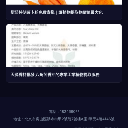
斯諾特胡蘿卜粉免費寄樣｜讓植物提取物價值最大化
天源香料批發 八角茴香油的專業工業植物提取服務
電話：1824660**
地址：北京市房山區洪寺街甲2號院7號樓A座1單元4層4146號