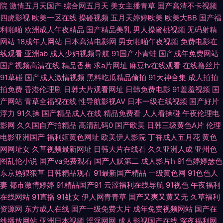
院
激情五月天国产
综合网五月天
美女主播青草
国产高清不卡视频
四虎影视
欧美一区在线
操碰视频
五月天婷婷欧美
欧美大BB
国产福
司机777黄色网 日韩社区 2026国产毛片 超碰人操人 精品伊人久久久久久久
利啪啪
欧洲成人午夜精品
国产精品美乳
男人操蜜桃视频
无码射精
网站
18成年人网站
日本高清电影网
男女啪啪午夜视频
免费电影在
艹 日本A级片中文字幕 91瑟瑟 精品伊伊人 人人AV资源 香蕉app高清 91猫先
线观看
亚洲ab
成人少妇视频导航
91国产小青蛙
国产成年免费网站
国产视频高清在线
精品香蕉
求a片网址
麻豆tv在线观看
在线撸丝片
生在线 肏屄在线看 久久cccc 人人人人射 神马午夜电影 91超碰人人操人人
91草碰
国产成人激情视频
黑料吃瓜精品偷拍
91大神合集
成人拍拍
拍免费
香港伦理剧
日韩大片观看网址
日韩免费电影
91羞羞视频
国
摸 欧洲成品大片 五月色情 影院在线 97在线视频欧洲 国产精品自拍一二三四
产网站
青草全福视在线
性导航影视AV
日本一级在线视频
国产好片
浮力
91久操
国产精品成人在线
精品免费看
人人看操碰
午夜伦理电
九色 蜜桃视频网址导航 日本高清色 天美精品视频在线观看 大香蕉青草原 麻
影网
久久国自产拍精品
高清乱码0
国产欧美
日韩三级黄色A片
伦理
电影亚洲国产
福利姬黄色网址
欧美伊人影院
丁香成人五月花
黄色
豆91国产传媒 日韩免费播放 在线变态另类 97国语精品自 超碰人人草人妻97
网网址女
久草视频最新网址
日韩大片在线看
久久亚洲人成
亚州色
图乱伦小说
国产va免费观看
国产人妖第二
成人影片h
91色婷婷瑟色
精品福利探花 欧美老女人另类 日本乱淫 成人国产精品天天操午夜视频 涩涩
东京热狠狠草
日韩精品观看
91最新国产精品
一级黄色网
91色色人
妻
都市激情婷婷
91精品国产91
云涩福利在线导航
91视色
午夜福利
在线网站
91直播
91处女
伊人网青青草
国产又爽又黄又无
久草福利
久综合 惊艳妩媚内衣模特妩媚写真 欧美乱性网址 国产伪娘91 91人人sp 五月
资源网
东方成人在线
国产一级免费大片
成年免费视频网站
国产在
线播放网站
亚洲日本视频
淫淫网网
成人影视国产在线
深夜福利网
丁香操逼网 青春草在线播放 狼狼色色综合网站 第一福利视频 91蜜桃黑人人