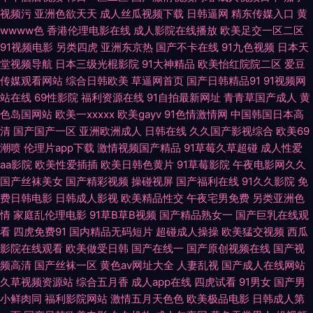
视频污
亚洲色欲天天
成人丝瓜视频下载
日韩逼网
精东传媒入口
黄
网海角伦理精品免费 久久嫩草 亚洲人人91传媒久久久 91区国产 青青草导航
wwww色
香港伦理电影在线
成人影院在线播放
欧美足交一区二区
91视频电影
另类四虎
亚洲东京热
国产不卡在线
91九色视频
日本天
堂视频导航
日本三级光棍影院
91大神精品
欧美怡红院院二区
爱豆
日日插日日骑 香港网址导航 中文字幕波多野 91性情软件 久久 青草视频在线
传媒观看网站
综合日韩欧美
草逼网首页
国产日韩精品91
91视频网
站在线
69性影院
福利资源在线
91自拍最新网址
青青草国产成人
黄
看 日韩三驹网址 亚欧黄色视频 最新色吊丝 久草精品www 人人操屄色婷婷
色岛国网站
欧美一xxxxx
欧美gayv
91色情激情网
中国韩国日本高
清
国产国产一区
亚洲欧洲成人
日韩在线
久久国产影视综合
欧美69
大香绝 日韩欧美国内 五月婷婷开心网 91视频观看网站 www色偷偷 国产第
潮喷
伦理片app下载
激情视频国产精品
91草莓久草超碰
成人性爱
aa影院
欧美性爱插插
欧美日韩色黄片
91草莓影院
午夜电影网久久
14页 久久久九九精品 欧美专区 伊人av激情网 91青娱乐在线直播 sss欧美视
国产丝袜美女
国产精彩视频
操碰视屏
国产福利在线
91久久影院
免
费日韩电影
日韩成人影视
欧美精品性交
午夜宅男免费
另类亚洲色
频 大香蕉超碰99 人人爱人人夹 色撸撸综合网站 亚洲国产剧情 中文字幕第2
情
家庭乱伦理电影
91草B草B视频
国产精品熟女一
国产巨乳在线观
看
四虎免费91
国内精品无码短片
超碰成人操操
欧美猛交视频
西瓜
页 91在线观看玖玖 国产久久草 免费观看肏 人人人操操操日韩 色中色网址入
影院在线观看
欧美做受日韩
国产在线一
国产原创视频在线
国产视
频高清
国产丝袜一区
黄色av网址大全
人妻乱视
国产成人在线网站
口 91国精产品自 俺去搞俺去也 国产一区二区网址 乱丝袜伦 人人操人人舔人
久草视频资源站
综合五月香
成人app在线
四虎试看
91男女
国产男
小鲜肉同
福利影院网站
激情五月天色色
欧美极品电影
日韩成人第
人妻 亚韩精品 91狼人社 爱婷婷影院 东京热资源站 久草福利导航 日韩精品入