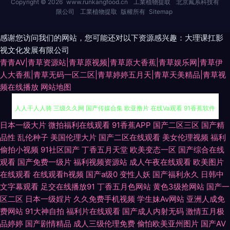
Copyright © 2026
www.runkangfood.cn
工業植物提取
北京鳳系科技有
限公司
工業植物提取
版權所有
Sitemap
感谢您访问我们的网站，您可能还对以下资源感兴趣：大理课扛影
视文化发展有限公司
青青AV|青草资源站|青草原视频|青草原大香蕉|青草娱乐网|青草伊
人大香蕉|青草无码一区二区|青草婷婷五月天|青草天美精品|青草视
频在线播放
网站地图
精品成人免费在线观看 欧美久久入口 东京热成人黄色网 九九九九国产精品
日本一级大片
微拍福利在线观看
91香蕉APP
国产二区三区
国产精
品性
乱伦种子
美国伦理大片
国产二区在线观看
美女伦理视频
福利
人人干人人骑 三级久久网 国产传媒合集 欧亚撸片 在线Ⅴa观看 91香蕉软件
偷拍小视频
91社区国产
丁香五月天堂
欧美变态一区
国产综合在线
观看
国产免费一级片
福利视频资源站
成人午夜在线观看
欧美图片
电视剧在线观看免费网 狼人干色图 人妻人人澡人妻 成人在线撸撸色 天天插
在线观看
在线观看h视频
国产a级0
变性人妖
国产福利永久
日韩中
文字幕观看
足交在线播放91
丁香五月色网站
黄色3级抢网站
国产一
区二区
日本一级婬片
久久免费手机视频
学生妹Av网站
亚洲人成免
日日操 波多野杰衣电影 亚洲最新网站AV导航 波多野洁衣性感 A片人操人妻
费网站
91大神自拍
福利片在线观看
国产成人内射无码
激情五月极
品婷婷
国产剧情精品
成人三级伦理免费
偷怕欧美亚州图片
国产AV
人人操AV 欧美日韩99区 免费老湿福 亚洲国产日韩av自拍 97情趣网 国产精