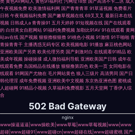
类
黄色AV网站人
黄色91福利社
污网址18禁
国产高清不卡二区
成人
午夜视频免费
欧美激情福利网
国产青青青草
91草逼视频
免费看片
日韩
午夜视频福利免费
国产嫩草视频在线
69叉叉叉
最新日本在线
视频
日韩成人a
青青操91
五月天婷婷
91短视频在线
国产在线观看
的
白丝美女自慰网站
91福利免费视频
加勒比91AV
91在线观看
黄网
站av在线
国产视频
狠狠擼狠狠擼
91桃色小视频
91激情
91干啪啪
青
青操青青干
主播诱惑无码专区
欧美视频电影
91播放
麻豆桃色网站
亚洲欧美国产另类
欧美伦理另类
国产刺激对白
在线观看91精品
欧
美成年视频
操碰操揉
成人微拍福利导航
亚洲欧美国产日韩
成年在
线观看免费
岛国精品在线播放
狠狠撸第四色
欧美一页
女同电影在
线观看
91网国产尤物在
毛片网站黄色
狼人三级片
高清男同
国产日
韩伦理淫
成年免费视频
亚洲欧美中文视频
东京热亚洲色图
蜜桃成
人超碰网
91精品小视频
久草福利免费视影
五月天堂网
丁香伊人综
合
502 Bad Gateway
nginx
www操逼逼逼|www操欧美|www草莓|www草莓视频|www|www
超碰|www超碰91|www超碰cn|www超碰在线|www超碰蜜桃
国产