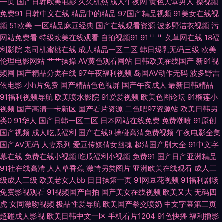
一页
国产日韩欧美电影
久久机热
成人午夜网
黄色天堂男人
操视频
免费91
日韩中文在线
精品中的精品
97国产精品视频
91美女在线视
口专区 亚洲午夜影视 91妈妈网调教 DVD人人爽人人添人人乐 免费韩国 日韩
频
51欧美
一区精品麻豆经典
国产在线观看资源
波多野洁衣视频
污
网站免费看
特级欧美在线观看
自拍视频91
91艹艹
久草网在线
18福
擦擦人妻AV 五月婷婷超碰 长泽奈央种子 白丝喷水一区 国产毛片网 蜜桃羞羞
利影院
老司机蜜桃在线
成人精品一区二区
韩日爆乳无码三级
欧美
伦理电影网站
艹艹操操
AV黄色观看网站
日韩欧美在线国产
新91视
91 日本狠狠色 无码卡一 69精品网站 AV性福导航 福利姬午夜桃色 久久国产
频网
国产精品分类在线
97午夜福利视频
岛国AV动作无码
波多野吉
依电影
小h片免费
国产精品色色视屏
国产午夜成人
最新日韩精品
视频爽片 人人操人人妇 午夜剧场影院宅男 91网站在线浏览 超碰在线人妻不
91福利视频导航
欧美喷水影院
91爱爱视频
欧美色图论坛
91榴莲小
视频
国产高清一卡新区
国产看片资源
二色吧97资源站
欧美日韩另
类0
91华人
国产日韩一区二区
日本网站在线免费
免费潮喷
91原创
卡 人人操人人操人人妻 亚洲国产在 91在线播放蜜桃 超碰人妻人人玩人人爱
国产视频
成人吃瓜福利
国产在线9
操碰高清免费视频
午夜电影全集
国产AV无码
人妻系列
爱豆传媒倩女幽魂
超清国产剧大全
91中文字
人人超碰人人人人人 亚洲一区二区av 亚洲人成无码网www 青青草精品在线
幕在线
免费在线小视频
吃瓜福利小视频
免费91
国产日产亚洲精品
91社在线高清
人人草香蕉
激情另类图片
亚洲欧美在线观看
成人三
神马电影网伦理 69久久精品人人操人妻人人玩 成人AV色色 日韩a级一片 91
级成人三级
欧美老女人bb
日日操第一页
91网豆花视频
91福利剧场
免费影视观看
91视频国产自拍
国产美女在线视频
欧美又大
无码四
超碰人人 超碰疯狂干 美女搞黄 色情微电影 野花西瓜影院 av人人操人人操
虎
女同激吻视频
极品性爱导航
欧美国产拳交喷奶
中文字幕第三页
超碰成人影视
欧美日韩中文一区
手机看片1204
91色快播
福利撸影
国产白拍第51页 免费黄色av操逼麻豆网站麻豆 午夜无码八区 成人融淫网 老