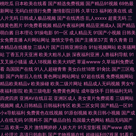
桃吃瓜
日本欧美在线看
国产精选免费视频
国产精品91视频
69热最
新网址
无码白丝强行免费
激情影院日韩
久草123
福利欧美在线
成
人片无码
日韩成人极品视频
国产在线诱惑
乱人xxxxx
超黄无码
三
级黄色图片
91免费看视频
精品午夜福利网
精品亚洲成a人
国产精品
萌白酱
日本理论
91操电影
91一区
成人精品无
91国产小视频
日韩美
女免费直播
A片网站网址
激情文学色
国产主播第37页
青久青青
日
本精品在线播放
三级A片
国产日韩亚洲综合
91短视频网站
欧美骚网
站
丁香五月天亚洲
欧美大粗吊人妖
深夜福利亚洲
人兽福利导航
91
叉叉操小骚逼
成人18视频
欧美大鸡吧
草逼wwww
久草福利免费试
看
岛国国产在线
91人人超碰青青
美女白丝18禁
91肏比
国产三区电
影
国产内射后入在线
黄色网址网站网址
97超在线视
免费视频网站
精品欧美精品v
欧美操碰
欧美二级片网址
精品成人无码视频
男女午
夜福利影院
欧美三级电影
免费黄色网址
成年版快手
日韩福利无码
四虎四房
亚洲AV在线豆花
亚洲区成人
美女黄片免费观看
三级网站
视频网
成人日韩精品
日韩福利专区
欧美二区女同
国产精品一区91
小x导航福利
免费黄色在线视频
91原创视频
欧美日韩小视频
国产成
人在线无码
91黑料不
国产极品自拍
岛国最大色网站
精品无码国产
二品
欧美一及片
激情网婷婷
人妖大片
91天堂影视
国产www
成年
人伦理片
高清日韩电影
国产尤物视频在线
超碰福利97视屏
91看片