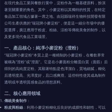
在現代食品工業與餐飲行業中，淀粉作為一種基礎原料，扮演
著至關重要的角色。其中，小麥淀粉以其獨特的性質，在特定
食品加工領域占據著一席之地。由冠縣瑞祥生物科技開發有限
公司生產供應的“瑞冠牌小麥淀粉”，便是這一細分市場中的優
質選擇，廣泛應用于粉皮、粉絲、涼粉等傳統美食的制作，以
及更多現代食品工業場景。
一、產品核心：純凈小麥淀粉（澄粉）
“瑞冠牌小麥淀粉”本質上是一種精制的小麥淀粉，在餐飲界常
被稱為“澄粉”或“澄面”。它是在小麥面粉分離蛋白質（面筋）后
得到的高純度淀粉。其顯著特點是色澤潔白，質地細膩，糊化
后透明度高、光澤度好，且口感爽滑。這些特性使其成為制作
透明或半透明質感食品的理想原料。
二、核心應用領域
傳統美食制作
：
粉皮與粉絲
：利用小麥淀粉糊化后良好的成膜性和韌性，可以